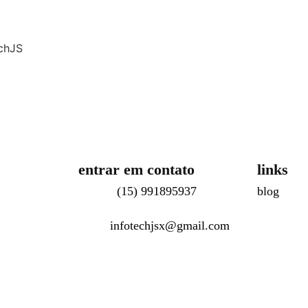

chJS
entrar em contato
links
(15) 991895937
blog
infotechjsx@gmail.com