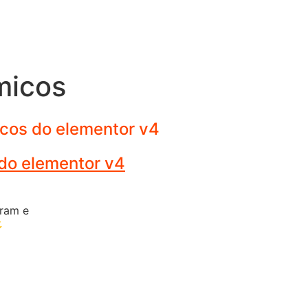
micos
cos do elementor v4
ram e
⚡